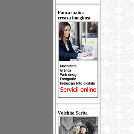
Pancarpatica
creaza imaginea
Voichita Serba