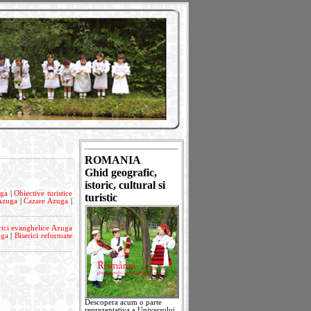
ROMANIA
Ghid geografic,
istoric, cultural si
uga
|
Obiective turistice
turistic
Azuga
|
Cazare Azuga
|
rici evanghelice Azuga
uga
|
Biserici reformate
Descopera acum o parte
reprezentativa a Universului