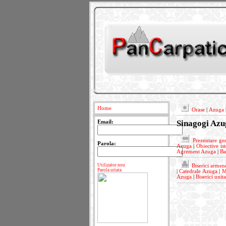
Home
Orase
|
Azuga
Sinagogi Azu
Email:
Prezentare ge
Parola:
Azuga
|
Obiective is
Agrement Azuga
|
Ba
Utilizator nou
Biserici armen
Parola uitata
|
Catedrale Azuga
|
M
Azuga
|
Biserici unit