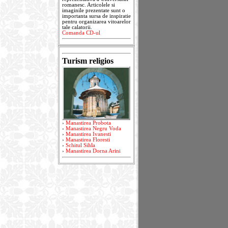
romanesc. Articolele si
imaginile prezentate sunt o
importanta sursa de inspiratie
pentru organizarea vitoarelor
tale calatorii.
Comanda CD-ul
Turism religios
›
Manastirea Probota
›
Manastirea Negru Voda
›
Manastirea Ivanesti
›
Manastirea Floresti
›
Schitul Sihla
›
Manastirea Dorna Arini