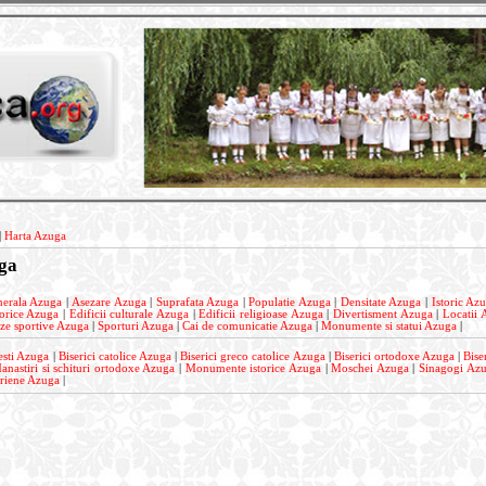
|
Harta Azuga
ga
nerala Azuga
|
Asezare Azuga
|
Suprafata Azuga
|
Populatie Azuga
|
Densitate Azuga
|
Istoric Az
torice Azuga
|
Edificii culturale Azuga
|
Edificii religioase Azuga
|
Divertisment Azuga
|
Locatii 
ze sportive Azuga
|
Sporturi Azuga
|
Cai de comunicatie Azuga
|
Monumente si statui Azuga
|
esti Azuga
|
Biserici catolice Azuga
|
Biserici greco catolice Azuga
|
Biserici ortodoxe Azuga
|
Bise
anastiri si schituri ortodoxe Azuga
|
Monumente istorice Azuga
|
Moschei Azuga
|
Sinagogi Az
ariene Azuga
|