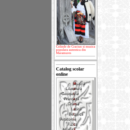
Colinde de Craciun si muzica
populara autentica din
Maramures
Catalog scolar
online