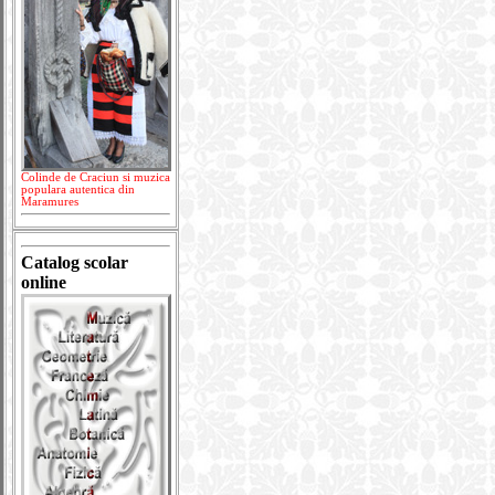
Colinde de Craciun si muzica
populara autentica din
Maramures
Catalog scolar
online