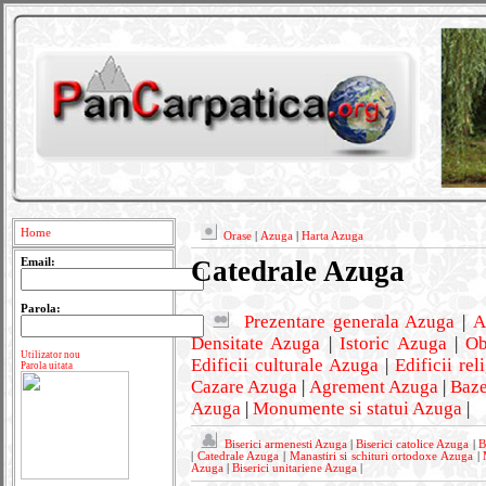
Home
Orase
|
Azuga
|
Harta Azuga
Catedrale Azuga
Email:
Parola:
Prezentare generala Azuga
|
A
Densitate Azuga
|
Istoric Azuga
|
Ob
Utilizator nou
Edificii culturale Azuga
|
Edificii re
Parola uitata
Cazare Azuga
|
Agrement Azuga
|
Baze
Azuga
|
Monumente si statui Azuga
|
Biserici armenesti Azuga
|
Biserici catolice Azuga
|
B
|
Catedrale Azuga
|
Manastiri si schituri ortodoxe Azuga
|
Azuga
|
Biserici unitariene Azuga
|