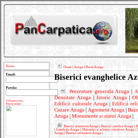
Home
Orase
|
Azuga
|
Harta Azuga
Biserici evanghelice A
Email:
Parola:
Prezentare generala Azuga
|
A
Densitate Azuga
|
Istoric Azuga
|
Ob
Utilizator nou
Edificii culturale Azuga
|
Edificii re
Parola uitata
Cazare Azuga
|
Agrement Azuga
|
Baze
Azuga
|
Monumente si statui Azuga
|
Biserici armenesti Azuga
|
Biserici catolice Azuga
|
B
|
Catedrale Azuga
|
Manastiri si schituri ortodoxe Azuga
|
Azuga
|
Biserici unitariene Azuga
|