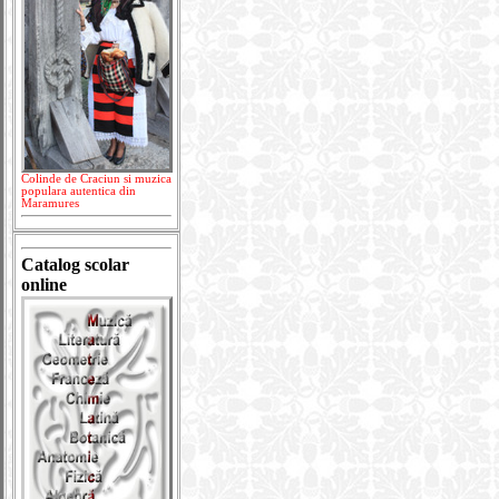
Colinde de Craciun si muzica
populara autentica din
Maramures
Catalog scolar
online