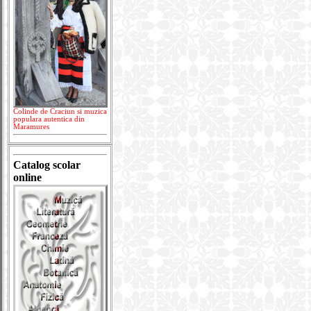
Colinde de Craciun si muzica
populara autentica din
Maramures
Catalog scolar
online