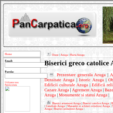
Home
Orase
|
Azuga
|
Harta Azuga
Biserici greco catolice
Email:
Parola:
Prezentare generala Azuga
|
A
Densitate Azuga
|
Istoric Azuga
|
Ob
Utilizator nou
Edificii culturale Azuga
|
Edificii re
Parola uitata
Cazare Azuga
|
Agrement Azuga
|
Baze
Azuga
|
Monumente si statui Azuga
|
Biserici armenesti Azuga
|
Biserici catolice Azuga
|
B
|
Catedrale Azuga
|
Manastiri si schituri ortodoxe Azuga
|
Azuga
|
Biserici unitariene Azuga
|