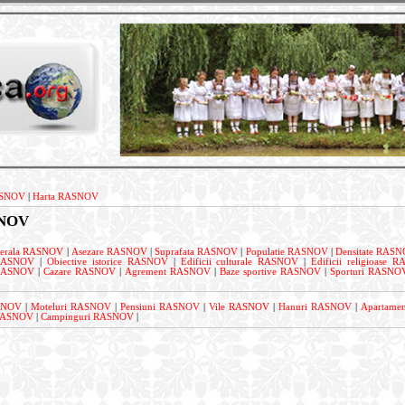
SNOV
|
Harta RASNOV
SNOV
enerala RASNOV
|
Asezare RASNOV
|
Suprafata RASNOV
|
Populatie RASNOV
|
Densitate RAS
e RASNOV
|
Obiective istorice RASNOV
|
Edificii culturale RASNOV
|
Edificii religioase 
 RASNOV
|
Cazare RASNOV
|
Agrement RASNOV
|
Baze sportive RASNOV
|
Sporturi RASNO
ASNOV
|
Moteluri RASNOV
|
Pensiuni RASNOV
|
Vile RASNOV
|
Hanuri RASNOV
|
Apartame
 RASNOV
|
Campinguri RASNOV
|