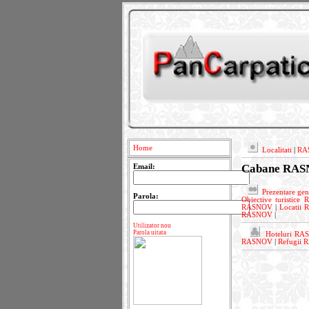
Home
Localitati
|
RA
Cabane RA
Email:
Prezentare g
Parola:
Obiective turistic
RASNOV
|
Locatii
RASNOV
|
Utilizator nou
Parola uitata
Hoteluri R
RASNOV
|
Refugii