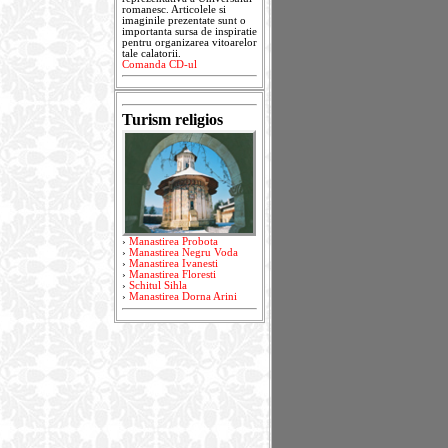
romanesc. Articolele si
imaginile prezentate sunt o
importanta sursa de inspiratie
pentru organizarea vitoarelor
tale calatorii.
Comanda CD-ul
Turism religios
›
Manastirea Probota
›
Manastirea Negru Voda
›
Manastirea Ivanesti
›
Manastirea Floresti
›
Schitul Sihla
›
Manastirea Dorna Arini