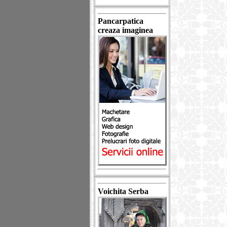
Pancarpatica
creaza imaginea
Voichita Serba