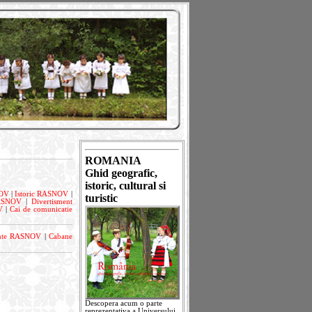
ROMANIA
Ghid geografic,
istoric, cultural si
NOV
|
Istoric RASNOV
|
turistic
RASNOV
|
Divertisment
V
|
Cai de comunicatie
nte RASNOV
|
Cabane
Descopera acum o parte
reprezentativa a Universului