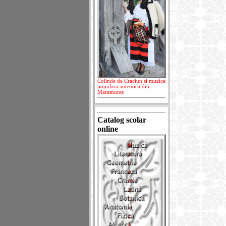
Colinde de Craciun si muzica
populara autentica din
Maramures
Catalog scolar
online