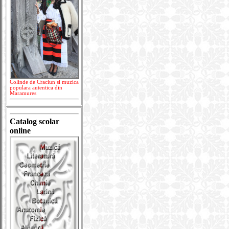
Colinde de Craciun si muzica
populara autentica din
Maramures
Catalog scolar
online