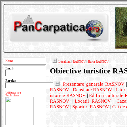
Home
Localitati
|
RASNOV
|
Harta RASNOV
Obiective turistice 
Email:
Parola:
Prezentare generala RASNOV
RASNOV
|
Densitate RASNOV
|
Isto
Utilizator nou
istorice RASNOV
|
Edificii cultural
Parola uitata
RASNOV
|
Locatii RASNOV
|
Caz
RASNOV
|
Sporturi RASNOV
|
Cai de