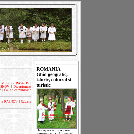
ROMANIA
Ghid geografic,
istoric, cultural si
NOV
|
Istoric RASNOV
|
turistic
RASNOV
|
Divertisment
V
|
Cai de comunicatie
nte RASNOV
|
Cabane
Descopera acum o parte
reprezentativa a Universului