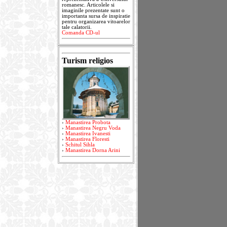
romanesc. Articolele si
imaginile prezentate sunt o
importanta sursa de inspiratie
pentru organizarea vitoarelor
tale calatorii.
Comanda CD-ul
Turism religios
›
Manastirea Probota
›
Manastirea Negru Voda
›
Manastirea Ivanesti
›
Manastirea Floresti
›
Schitul Sihla
›
Manastirea Dorna Arini