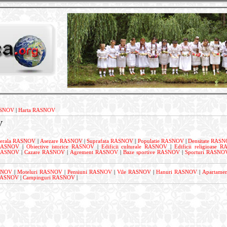
SNOV
|
Harta RASNOV
V
enerala RASNOV
|
Asezare RASNOV
|
Suprafata RASNOV
|
Populatie RASNOV
|
Densitate RAS
e RASNOV
|
Obiective istorice RASNOV
|
Edificii culturale RASNOV
|
Edificii religioase 
 RASNOV
|
Cazare RASNOV
|
Agrement RASNOV
|
Baze sportive RASNOV
|
Sporturi RASNO
ASNOV
|
Moteluri RASNOV
|
Pensiuni RASNOV
|
Vile RASNOV
|
Hanuri RASNOV
|
Apartame
 RASNOV
|
Campinguri RASNOV
|