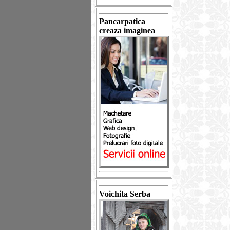
Pancarpatica
creaza imaginea
Voichita Serba