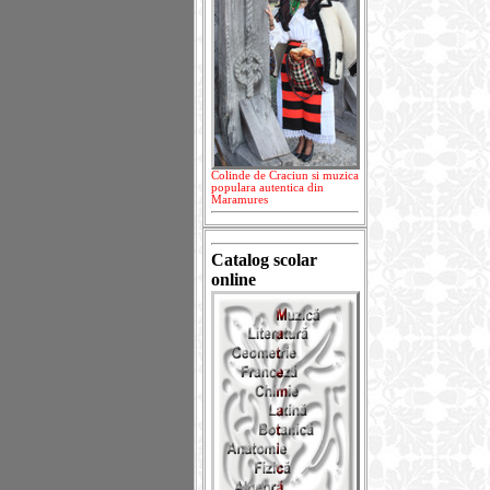
Colinde de Craciun si muzica
populara autentica din
Maramures
Catalog scolar
online