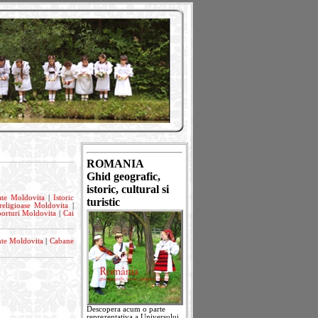
ROMANIA
Ghid geografic,
istoric, cultural si
ate Moldovita
|
Istoric
turistic
 religioase Moldovita
|
orturi Moldovita
|
Cai
te Moldovita
|
Cabane
Descopera acum o parte
reprezentativa a Universului