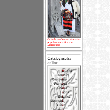
Colinde de Craciun si muzica
populara autentica din
Maramures
Catalog scolar
online