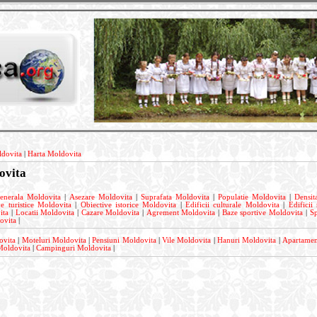
dovita
|
Harta Moldovita
ovita
generala Moldovita
|
Asezare Moldovita
|
Suprafata Moldovita
|
Populatie Moldovita
|
Densit
ve turistice Moldovita
|
Obiective istorice Moldovita
|
Edificii culturale Moldovita
|
Edificii
ita
|
Locatii Moldovita
|
Cazare Moldovita
|
Agrement Moldovita
|
Baze sportive Moldovita
|
Sp
ovita
|
ovita
|
Moteluri Moldovita
|
Pensiuni Moldovita
|
Vile Moldovita
|
Hanuri Moldovita
|
Apartamen
Moldovita
|
Campinguri Moldovita
|