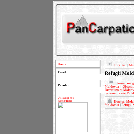
Home
Localitati
|
Mol
Refugii Mold
Email:
Prezentare 
Parola:
Moldovita
|
Obiecti
Divertisment Moldov
de comunicatie Mold
Utilizator nou
Parola uitata
Hoteluri Mold
Moldovita
|
Refugii 