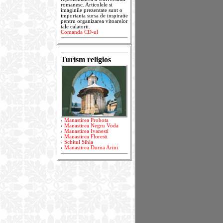
romanesc. Articolele si
imaginile prezentate sunt o
importanta sursa de inspiratie
pentru organizarea vitoarelor
tale calatorii.
Comanda CD-ul
Turism religios
›
Manastirea Probota
›
Manastirea Negru Voda
›
Manastirea Ivanesti
›
Manastirea Floresti
›
Schitul Sihla
›
Manastirea Dorna Arini