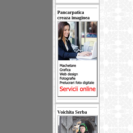
Pancarpatica
creaza imaginea
Voichita Serba