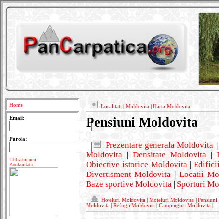
Home
Localitati
|
Moldovita
|
Harta Moldovita
Pensiuni Moldovita
Email:
Parola:
Prezentare generala Moldovita
Moldovita
|
Densitate Moldovita
|
Utilizator nou
Obiective istorice Moldovita
|
Edifici
Parola uitata
Divertisment Moldovita
|
Locatii Mo
Baze sportive Moldovita
|
Sporturi Mo
Hoteluri Moldovita
|
Moteluri Moldovita
|
Pensiuni
Moldovita
|
Refugii Moldovita
|
Campinguri Moldovita
|