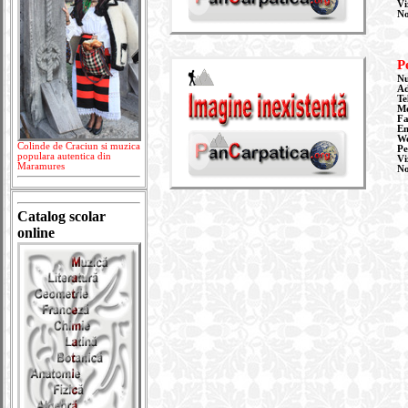
Vi
N
P
Nu
Ad
Te
Mo
Fa
Em
W
Colinde de Craciun si muzica
Pe
populara autentica din
Vi
Maramures
N
Catalog scolar
online