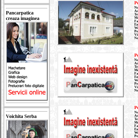
P
Nu
Ad
Pancarpatica
Te
creaza imaginea
Mo
Fa
Em
W
Pe
Vi
N
P
Nu
Ad
Te
Mo
Fa
Em
W
Pe
Vi
N
P
Nu
Voichita Serba
Ad
Te
Mo
Fa
Em
W
Pe