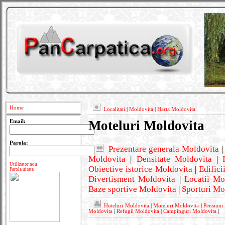
Home
Localitati
|
Moldovita
|
Harta Moldovita
Moteluri Moldovita
Email:
Parola:
Prezentare generala Moldovita
Moldovita
|
Densitate Moldovita
|
Utilizator nou
Obiective istorice Moldovita
|
Edifici
Parola uitata
Divertisment Moldovita
|
Locatii Mo
Baze sportive Moldovita
|
Sporturi Mo
Hoteluri Moldovita
|
Moteluri Moldovita
|
Pensiuni
Moldovita
|
Refugii Moldovita
|
Campinguri Moldovita
|