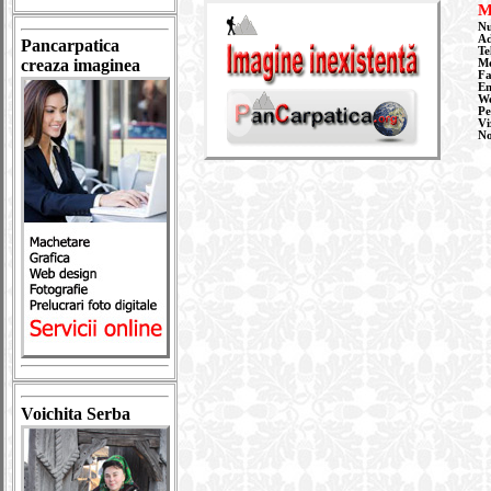
M
Nu
Ad
Pancarpatica
Te
creaza imaginea
Mo
Fa
Em
W
Pe
Vi
N
Voichita Serba