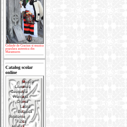
Colinde de Craciun si muzica
populara autentica din
Maramures
Catalog scolar
online