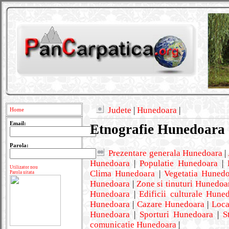
Judete
|
Hunedoara
|
Home
Email:
Etnografie Hunedoara
Parola:
Prezentare generala Hunedoara
|
Hunedoara
|
Populatie Hunedoara
|
Utilizator nou
Clima Hunedoara
|
Vegetatia Huned
Parola uitata
Hunedoara
|
Zone si tinuturi Hunedoa
Hunedoara
|
Edificii culturale Hune
Hunedoara
|
Cazare Hunedoara
|
Loca
Hunedoara
|
Sporturi Hunedoara
|
S
comunicatie Hunedoara
|