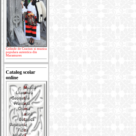
Colinde de Craciun si muzica
populara autentica din
Maramures
Catalog scolar
online