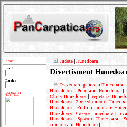
Judete
|
Hunedoara
|
Home
Email:
Divertisment Hunedoa
Parola:
Prezentare generala Hunedoara
|
Hunedoara
|
Populatie Hunedoara
|
Utilizator nou
Clima Hunedoara
|
Vegetatia Huned
Parola uitata
Hunedoara
|
Zone si tinuturi Hunedoa
Hunedoara
|
Edificii culturale Hune
Hunedoara
|
Cazare Hunedoara
|
Loca
Hunedoara
|
Sporturi Hunedoara
|
S
comunicatie Hunedoara
|