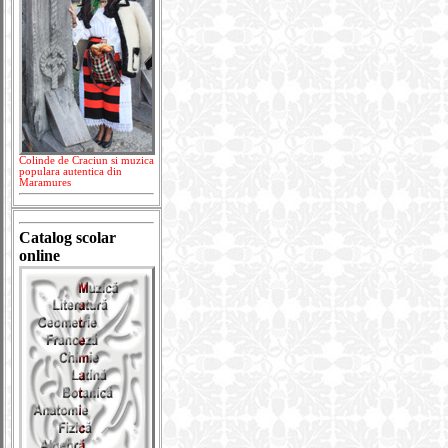
Colinde de Craciun si muzica
populara autentica din
Maramures
Catalog scolar
online