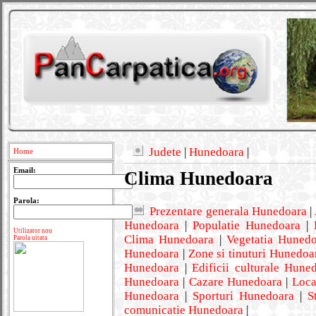
Judete
|
Hunedoara
|
Home
Email:
Clima Hunedoara
Parola:
Prezentare generala Hunedoara
|
Hunedoara
|
Populatie Hunedoara
|
Utilizator nou
Clima Hunedoara
|
Vegetatia Huned
Parola uitata
Hunedoara
|
Zone si tinuturi Hunedoa
Hunedoara
|
Edificii culturale Hune
Hunedoara
|
Cazare Hunedoara
|
Loca
Hunedoara
|
Sporturi Hunedoara
|
S
comunicatie Hunedoara
|