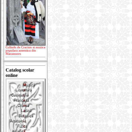
Colinde de Craciun si muzica
populara autentica din
Maramures
Catalog scolar
online