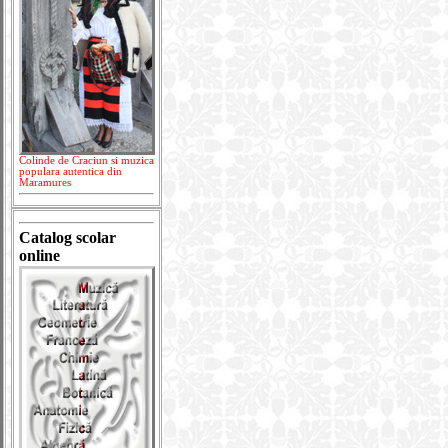
Colinde de Craciun si muzica
populara autentica din
Maramures
Catalog scolar
online