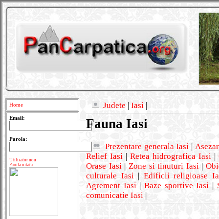
Judete
|
Iasi
|
Home
Email:
Fauna Iasi
Parola:
Prezentare generala Iasi
|
Asezar
Relief Iasi
|
Retea hidrografica Iasi
|
Utilizator nou
Orase Iasi
|
Zone si tinuturi Iasi
|
Obi
Parola uitata
culturale Iasi
|
Edificii religioase Ia
Agrement Iasi
|
Baze sportive Iasi
|
comunicatie Iasi
|