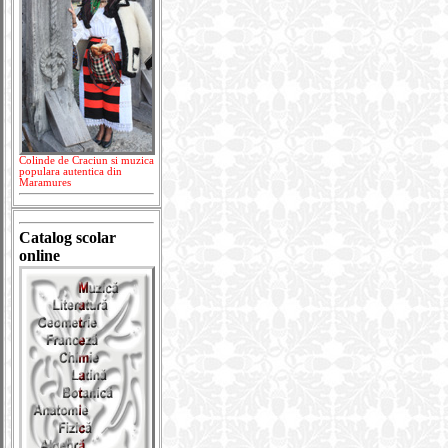
Colinde de Craciun si muzica
populara autentica din
Maramures
Catalog scolar
online