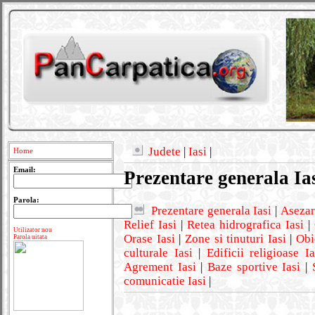
Judete
|
Iasi
|
Home
Email:
Prezentare generala Ia
Parola:
Prezentare generala Iasi
|
Asezar
Relief Iasi
|
Retea hidrografica Iasi
|
Utilizator nou
Orase Iasi
|
Zone si tinuturi Iasi
|
Obi
Parola uitata
culturale Iasi
|
Edificii religioase Ia
Agrement Iasi
|
Baze sportive Iasi
|
comunicatie Iasi
|