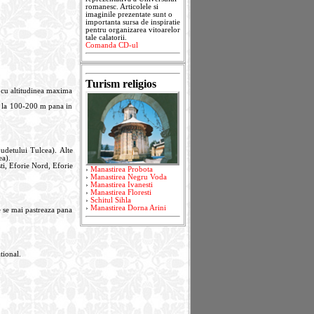
romanesc. Articolele si
imaginile prezentate sunt o
importanta sursa de inspiratie
pentru organizarea vitoarelor
tale calatorii.
Comanda CD-ul
Turism religios
), cu altitudinea maxima
e la 100-200 m pana in
judetului Tulcea). Alte
ea).
sti, Eforie Nord, Eforie
›
Manastirea Probota
›
Manastirea Negru Voda
›
Manastirea Ivanesti
›
Manastirea Floresti
›
Schitul Sihla
›
Manastirea Dorna Arini
e se mai pastreaza pana
tional.