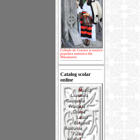
Colinde de Craciun si muzica
populara autentica din
Maramures
Catalog scolar
online