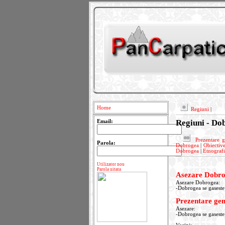
Home
Regiuni
|
Regiuni - Do
Email:
Prezentare 
Parola:
Dobrogea
|
Obiective
Dobrogea
|
Etnograf
Utilizator nou
Parola uitata
Asezare Dobr
Asezare Dobrogea:
-Dobrogea se gaseste i
Prezentare ge
Asezare:
-Dobrogea se gaseste i