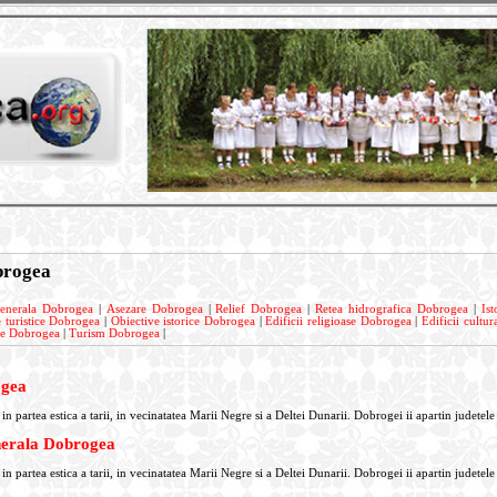
brogea
generala Dobrogea
|
Asezare Dobrogea
|
Relief Dobrogea
|
Retea hidrografica Dobrogea
|
Is
 turistice Dobrogea
|
Obiective istorice Dobrogea
|
Edificii religioase Dobrogea
|
Edificii cultu
ie Dobrogea
|
Turism Dobrogea
|
ogea
n partea estica a tarii, in vecinatatea Marii Negre si a Deltei Dunarii. Dobrogei ii apartin judetele
nerala Dobrogea
n partea estica a tarii, in vecinatatea Marii Negre si a Deltei Dunarii. Dobrogei ii apartin judetele