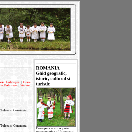
ROMANIA
Ghid geografic,
istoric, cultural si
toric Dobrogea
|
Orase
turistic
rale Dobrogea
|
Statiuni
 Tulcea si Constanta.
 Tulcea si Constanta.
Descopera acum o parte
reprezentativa a Universului