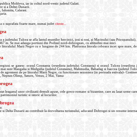
publica Moldova, iar in coltul nord-vestic judetul Galati.
e si a Deltei Dunarii.
, Ialomita, Calarasi.
garia.
 o suprafata foarte mare, numai judet
citeste...
gea
a a judetului Tulcea se afla lantul muntilor hercinici, josi si rosi, ai Macinului (sau Pricopanului
 467 m. Se mai adauga portiuni din Podisul nord-dobrogean, cu altitudini mai mici.
re litoralulul Marii Negre cu o lungime de 244 km. Platforma litorala coboara incet spre mare, d
ea
i regiuni se gasesc: orasul Constanta (resedinta judetului Constanta) si orasul Tulcea (resedinta 
 mai sunt Mangalia si Medgidia (judetul Constanta), Mahmudia, Babadag si Isaccea (judetul Tulc
si de agrement de pe litoralul Marii Negre, cu functionare sezoniera (in perioada estivala)- Costine
a, Neptun-Olimp, Saturn, Venus, 2 Mai, Vama
brogea
:
at leaganul unor civilizatii demult apuse, cele greco-romane si bizantine, care au lasat urme car
patrimoniul turistic si istoric al locurilor.
obrogea
a:
e si Delta Dunarii au contribuit la dezvoltarea turismului, aducand Dobrogei si un renume interna