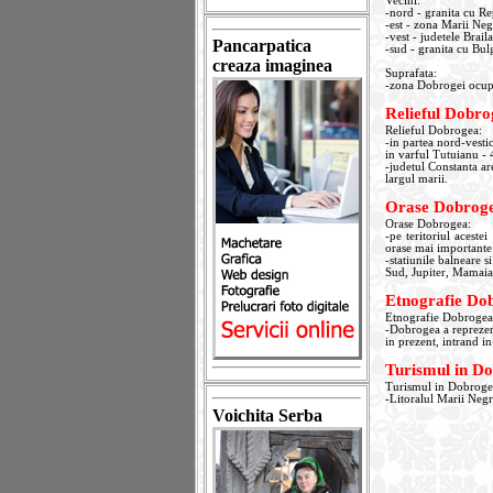
Vecini:
-nord - granita cu Re
-est - zona Marii Negr
-vest - judetele Braila
Pancarpatica
-sud - granita cu Bul
creaza imaginea
Suprafata:
-zona Dobrogei ocupa
Relieful Dobro
Relieful Dobrogea:
-in partea nord-vestic
in varful Tutuianu -
-judetul Constanta a
largul marii.
Orase Dobrog
Orase Dobrogea:
-pe teritoriul aceste
orase mai importante
-statiunile balneare 
Sud, Jupiter, Mamai
Etnografie Do
Etnografie Dobrogea
-Dobrogea a reprezent
in prezent, intrand in 
Turismul in D
Turismul in Dobroge
-Litoralul Marii Negr
Voichita Serba