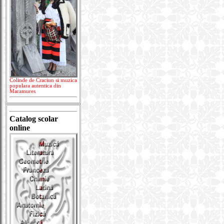
Colinde de Craciun si muzica
populara autentica din
Maramures
Catalog scolar
online