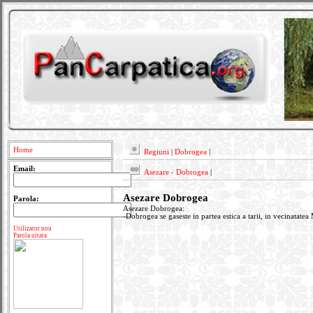
Home
Regiuni
|
Dobrogea
|
Email:
Asezare - Dobrogea
|
Asezare Dobrogea
Parola:
Asezare Dobrogea:
-Dobrogea se gaseste in partea estica a tarii, in vecinatatea
Utilizator nou
Parola uitata