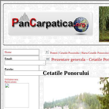
Home
Pesteri
|
Cetatile Ponorului
|
Harta Cetatile Ponorului
Prezentare generala - Cetatile Po
Email:
Parola:
Cetatile Ponorului
Utilizator nou
Parola uitata