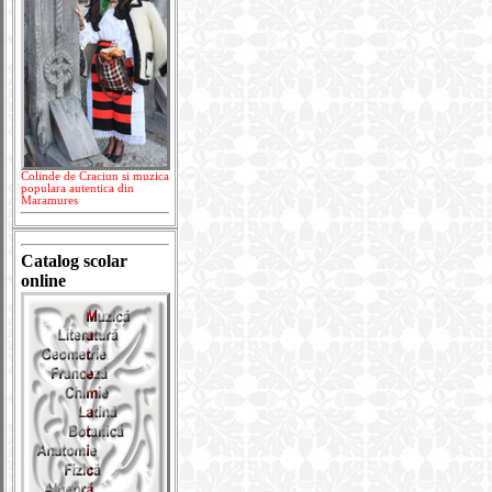
Colinde de Craciun si muzica
populara autentica din
Maramures
Catalog scolar
online