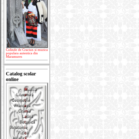
Colinde de Craciun si muzica
populara autentica din
Maramures
Catalog scolar
online