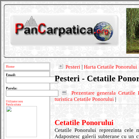
Pesteri
|
Harta Cetatile Ponorului
Home
Email:
Pesteri - Cetatile Pono
Parola:
Prezentare generala Cetatile 
turistica Cetatile Ponorului
|
Utilizator nou
Parola uitata
Cetatile Ponorului
Cetatile Ponorului reprezinta cele
Adapostesc galerii subterane cu un cu