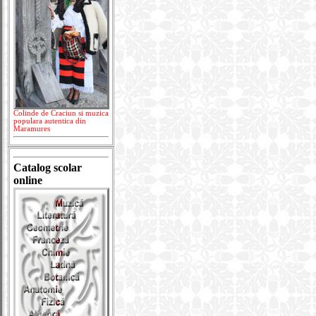
Colinde de Craciun si muzica
populara autentica din
Maramures
Catalog scolar
online