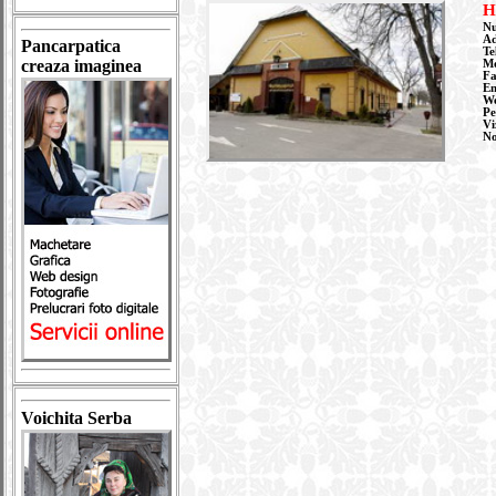
H
Nu
Ad
Pancarpatica
Te
creaza imaginea
Mo
F
Em
W
Pe
Vi
N
Voichita Serba