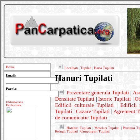
Home
Localitati
|
Tupilati
|
Harta Tupilati
Hanuri Tupilati
Email:
Parola:
Prezentare generala Tupilati
|
Ase
Densitate Tupilati
|
Istoric Tupilati
|
Ob
Utilizator nou
Edificii culturale Tupilati
|
Edificii 
Parola uitata
Tupilati
|
Cazare Tupilati
|
Agrement Tu
de comunicatie Tupilati
|
Hoteluri Tupilati
|
Moteluri Tupilati
|
Pensiuni Tu
Refugii Tupilati
|
Campinguri Tupilati
|