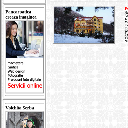
P
Pancarpatica
Nu
Ad
creaza imaginea
Te
Mo
Fa
Em
W
Pe
Vi
N
Voichita Serba