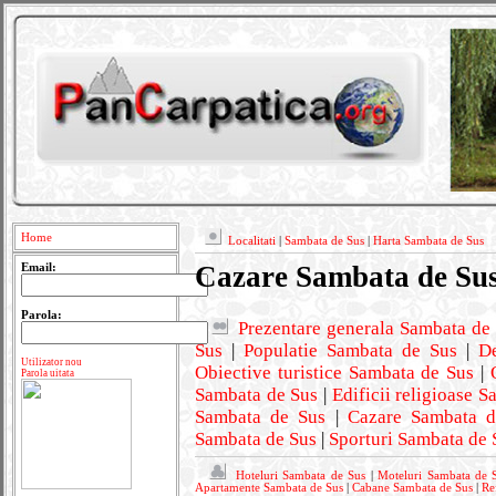
Home
Localitati
|
Sambata de Sus
|
Harta Sambata de Sus
Cazare Sambata de Su
Email:
Parola:
Prezentare generala Sambata de
Sus
|
Populatie Sambata de Sus
|
De
Utilizator nou
Obiective turistice Sambata de Sus
|
Parola uitata
Sambata de Sus
|
Edificii religioase 
Sambata de Sus
|
Cazare Sambata d
Sambata de Sus
|
Sporturi Sambata de 
Hoteluri Sambata de Sus
|
Moteluri Sambata de 
Apartamente Sambata de Sus
|
Cabane Sambata de Sus
|
Re