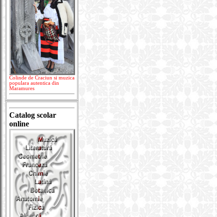
Colinde de Craciun si muzica
populara autentica din
Maramures
Catalog scolar
online