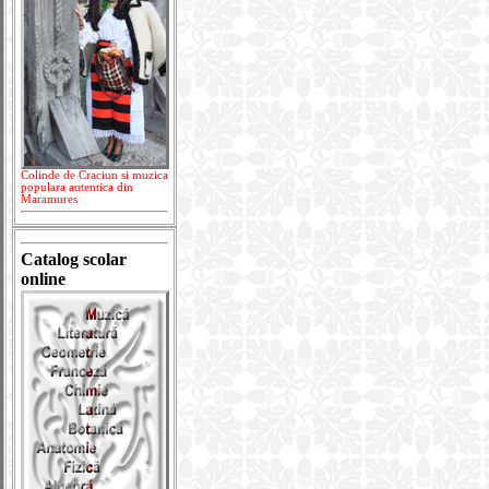
Colinde de Craciun si muzica
populara autentica din
Maramures
Catalog scolar
online