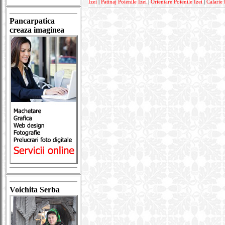
Izei
|
Patinaj Poienile Izei
|
Orientare Poienile Izei
|
Calarie 
Pancarpatica
creaza imaginea
Voichita Serba