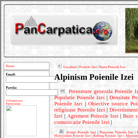
Home
Localitati
|
Poienile Izei
|
Harta Poienile Izei
Alpinism Poienile Izei
Email:
Parola:
Prezentare generala Poienile I
Populatie Poienile Izei
|
Densitate Po
Utilizator nou
Poienile Izei
|
Obiective istorice Poi
Parola uitata
religioase Poienile Izei
|
Divertisment
Izei
|
Agrement Poienile Izei
|
Baze s
comunicatie Poienile Izei
|
Aviatie Poienile Izei
|
Planorism Poienile Izei
|
Motociclism Poienile Izei
|
Rafting Poienile Izei
|
Alpinism