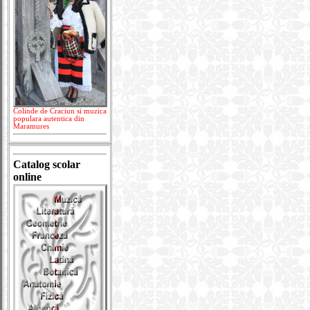
Colinde de Craciun si muzica
populara autentica din
Maramures
Catalog scolar
online