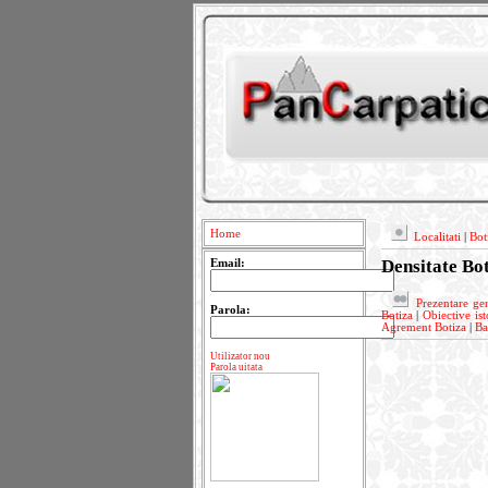
Home
Localitati
|
Bot
Densitate Bo
Email:
Prezentare ge
Parola:
Botiza
|
Obiective ist
Agrement Botiza
|
Ba
Utilizator nou
Parola uitata