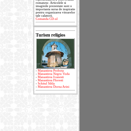
romanesc. Articolele si
imaginile prezentate sunt o
importanta sursa de inspiratie
pentru organizarea vitoarelor
tale calatorii.
Comanda CD-ul
Turism religios
›
Manastirea Probota
›
Manastirea Negru Voda
›
Manastirea Ivanesti
›
Manastirea Floresti
›
Schitul Sihla
›
Manastirea Dorna Arini