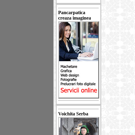
Pancarpatica
creaza imaginea
Voichita Serba