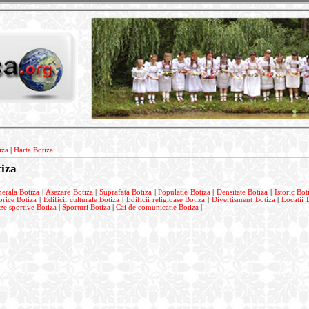
iza
|
Harta Botiza
tiza
nerala Botiza
|
Asezare Botiza
|
Suprafata Botiza
|
Populatie Botiza
|
Densitate Botiza
|
Istoric Bot
orice Botiza
|
Edificii culturale Botiza
|
Edificii religioase Botiza
|
Divertisment Botiza
|
Locatii 
ze sportive Botiza
|
Sporturi Botiza
|
Cai de comunicatie Botiza
|