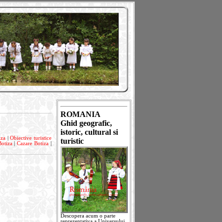
ROMANIA
Ghid geografic,
istoric, cultural si
iza
|
Obiective turistice
turistic
Botiza
|
Cazare Botiza
|
Descopera acum o parte
reprezentativa a Universului