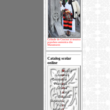
Colinde de Craciun si muzica
populara autentica din
Maramures
Catalog scolar
online