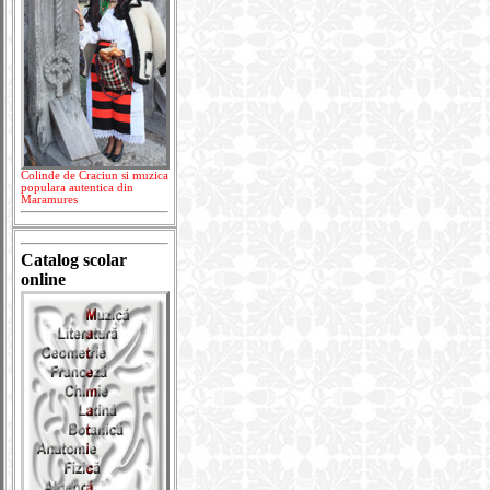
Colinde de Craciun si muzica
populara autentica din
Maramures
Catalog scolar
online