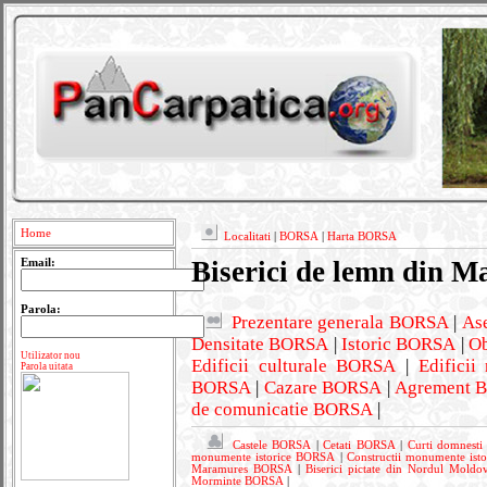
Home
Localitati
|
BORSA
|
Harta BORSA
Biserici de lemn din
Email:
Parola:
Prezentare generala BORSA
|
As
Densitate BORSA
|
Istoric BORSA
|
Ob
Utilizator nou
Edificii culturale BORSA
|
Edificii
Parola uitata
BORSA
|
Cazare BORSA
|
Agrement 
de comunicatie BORSA
|
Castele BORSA
|
Cetati BORSA
|
Curti domnest
monumente istorice BORSA
|
Constructii monumente is
Maramures BORSA
|
Biserici pictate din Nordul Mold
Morminte BORSA
|