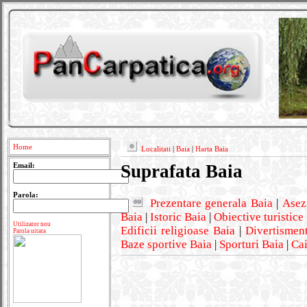
Home
Localitati
|
Baia
|
Harta Baia
Suprafata Baia
Email:
Parola:
Prezentare generala Baia
|
Asez
Baia
|
Istoric Baia
|
Obiective turistice
Utilizator nou
Edificii religioase Baia
|
Divertismen
Parola uitata
Baze sportive Baia
|
Sporturi Baia
|
Cai