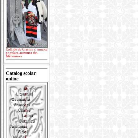
Colinde de Craciun si muzica
populara autentica din
Maramures
Catalog scolar
online