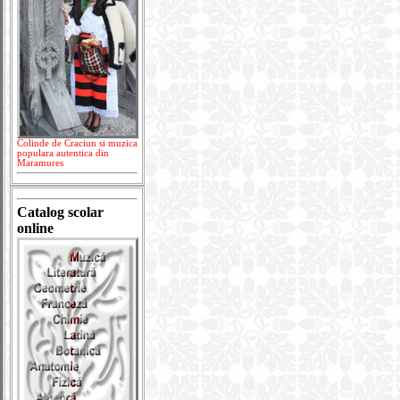
Colinde de Craciun si muzica
populara autentica din
Maramures
Catalog scolar
online