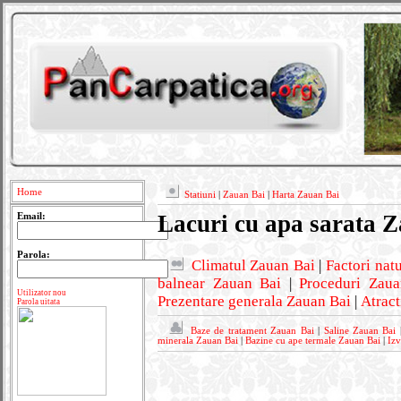
Home
Statiuni
|
Zauan Bai
|
Harta Zauan Bai
Lacuri cu apa sarata 
Email:
Parola:
Climatul Zauan Bai
|
Factori nat
balnear Zauan Bai
|
Proceduri Zau
Utilizator nou
Prezentare generala Zauan Bai
|
Atract
Parola uitata
Baze de tratament Zauan Bai
|
Saline Zauan Bai
minerala Zauan Bai
|
Bazine cu ape termale Zauan Bai
|
Izv