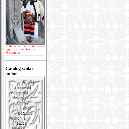
Colinde de Craciun si muzica
populara autentica din
Maramures
Catalog scolar
online