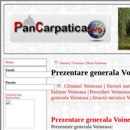
Home
Statiuni
|
Voineasa
|
Harta Voineasa
Prezentare generala V
Email:
Parola:
Climatul Voineasa
|
Factori nat
balnear Voineasa
|
Proceduri Voineasa
Utilizator nou
generala Voineasa
|
Atractii turistice 
Parola uitata
Prezentare generala Voin
Prezentare generala Voineasa: