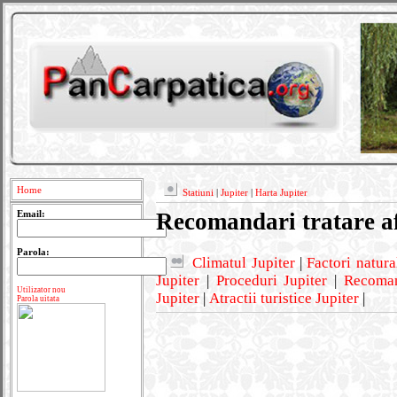
Home
Statiuni
|
Jupiter
|
Harta Jupiter
Recomandari tratare af
Email:
Parola:
Climatul Jupiter
|
Factori natura
Jupiter
|
Proceduri Jupiter
|
Recomand
Utilizator nou
Jupiter
|
Atractii turistice Jupiter
|
Parola uitata