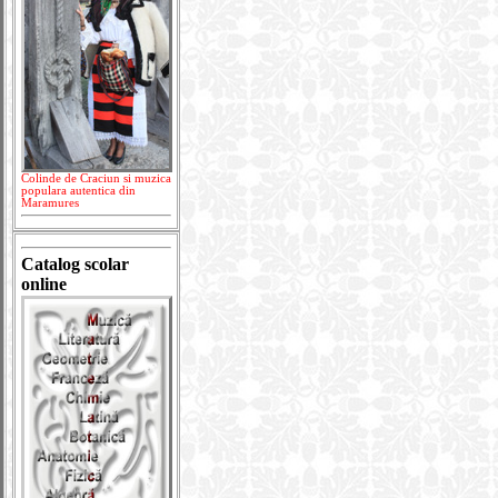
Colinde de Craciun si muzica
populara autentica din
Maramures
Catalog scolar
online