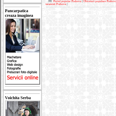
Portul popular Prahova
|
Obiceiuri populare Prahov
taranesti Prahova
|
Pancarpatica
creaza imaginea
Voichita Serba