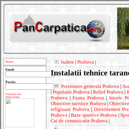
Judete
|
Prahova
|
Home
Email:
Instalatii tehnice tara
Parola:
Prezentare generala Prahova
|
As
|
Populatie Prahova
|
Relief Prahova
|
R
Utilizator nou
Prahova
|
Fauna Prahova
|
Istoric P
Parola uitata
Obiective turistice Prahova
|
Obiective
religioase Prahova
|
Divertisment Pr
Prahova
|
Baze sportive Prahova
|
Spo
Cai de comunicatie Prahova
|