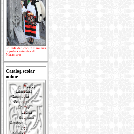
Colinde de Craciun si muzica
populara autentica din
Maramures
Catalog scolar
online