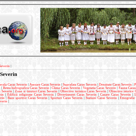
Severin
|
Severin
erala Caras Severin
|
Asezare Caras Severin
|
Suprafata Caras Severin
|
Densitate Caras Severin
|
P
n
|
Retea hidrografica Caras Severin
|
Clima Caras Severin
|
Vegetatia Caras Severin
|
Fauna Caras
s Severin
|
Zone si tinuturi Caras Severin
|
Obiective turistice Caras Severin
|
Obiective istorice 
rin
|
Edificii religioase Caras Severin
|
Divertisment Caras Severin
|
Cazare Caras Severin
|
L
rin
|
Baze sportive Caras Severin
|
Sporturi Caras Severin
|
Statiuni Caras Severin
|
Etnografie
verin
|