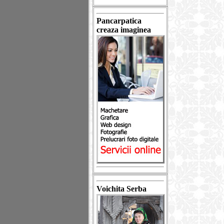
Pancarpatica
creaza imaginea
Voichita Serba