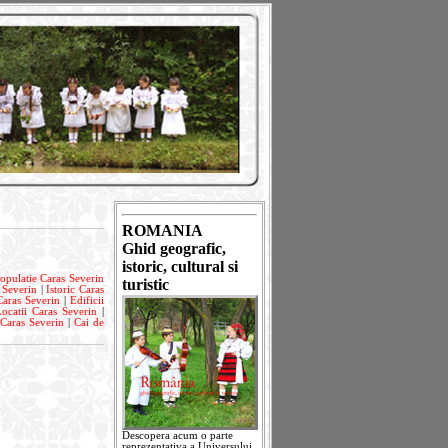
ROMANIA
Ghid geografic,
istoric, cultural si
opulatie Caras Severin
turistic
 Severin
|
Istoric Caras
Caras Severin
|
Edificii
ocatii Caras Severin
|
 Caras Severin
|
Cai de
Descopera acum o parte
reprezentativa a Universului