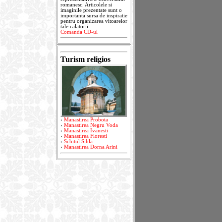
romanesc. Articolele si
imaginile prezentate sunt o
importanta sursa de inspiratie
pentru organizarea vitoarelor
tale calatorii.
Comanda CD-ul
Turism religios
›
Manastirea Probota
›
Manastirea Negru Voda
›
Manastirea Ivanesti
›
Manastirea Floresti
›
Schitul Sihla
›
Manastirea Dorna Arini