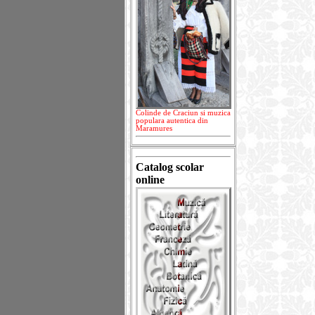
Colinde de Craciun si muzica
populara autentica din
Maramures
Catalog scolar
online