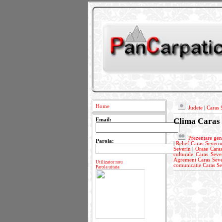
Home
Judete
|
Caras 
Clima Caras 
Email:
Prezentare gen
Parola:
|
Relief Caras Severi
Severin
|
Orase Cara
culturale Caras Seve
Agrement Caras Seve
Utilizator nou
comunicatie Caras Se
Parola uitata