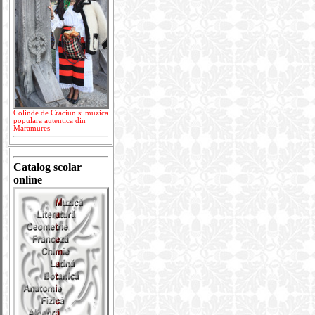
Colinde de Craciun si muzica
populara autentica din
Maramures
Catalog scolar
online