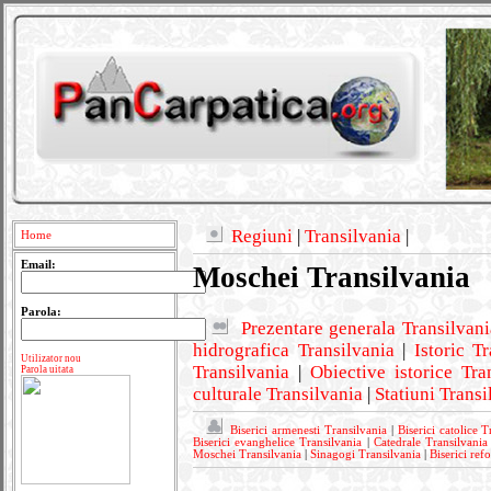
Regiuni
|
Transilvania
|
Home
Email:
Moschei Transilvania
Parola:
Prezentare generala Transilvani
hidrografica Transilvania
|
Istoric T
Utilizator nou
Transilvania
|
Obiective istorice Tra
Parola uitata
culturale Transilvania
|
Statiuni Transi
Biserici armenesti Transilvania
|
Biserici catolice T
Biserici evanghelice Transilvania
|
Catedrale Transilvania
Moschei Transilvania
|
Sinagogi Transilvania
|
Biserici ref