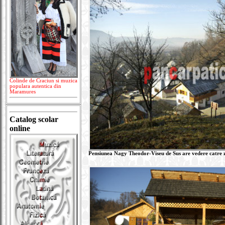
Colinde de Craciun si muzica
populara autentica din
Maramures
Catalog scolar
online
Pensiunea Nagy Theodor-Viseu de Sus are vedere catre