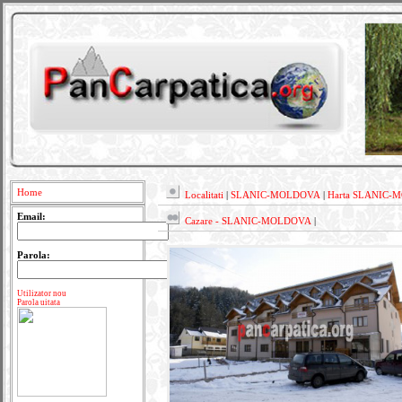
Home
Localitati
|
SLANIC-MOLDOVA
|
Harta SLANIC
Email:
Cazare - SLANIC-MOLDOVA
|
Parola:
Utilizator nou
Parola uitata