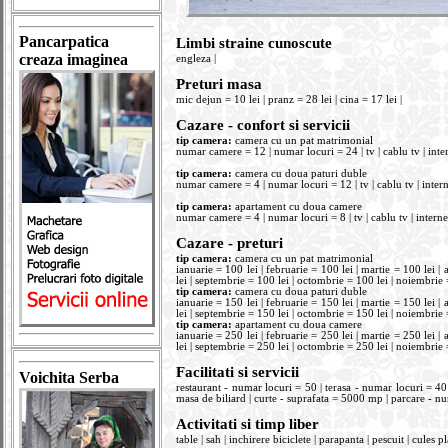
Pancarpatica
Limbi straine cunoscute
creaza imaginea
engleza |
Preturi masa
mic dejun = 10 lei | pranz = 28 lei | cina = 17 lei |
Cazare - confort si servicii
tip camera:
camera cu un pat matrimonial
numar camere = 12 | numar locuri = 24 | tv | cablu tv | interne
tip camera:
camera cu doua paturi duble
numar camere = 4 | numar locuri = 12 | tv | cablu tv | internet
tip camera:
apartament cu doua camere
numar camere = 4 | numar locuri = 8 | tv | cablu tv | internet 
Cazare - preturi
tip camera:
camera cu un pat matrimonial
ianuarie = 100 lei | februarie = 100 lei | martie = 100 lei | a
lei | septembrie = 100 lei | octombrie = 100 lei | noiembrie 
tip camera:
camera cu doua paturi duble
ianuarie = 150 lei | februarie = 150 lei | martie = 150 lei | a
lei | septembrie = 150 lei | octombrie = 150 lei | noiembrie 
tip camera:
apartament cu doua camere
ianuarie = 250 lei | februarie = 250 lei | martie = 250 lei | a
lei | septembrie = 250 lei | octombrie = 250 lei | noiembrie 
Facilitati si servicii
Voichita Serba
restaurant - numar locuri = 50 | terasa - numar locuri = 40 | 
masa de biliard | curte - suprafata = 5000 mp | parcare - nu
Activitati si timp liber
table | sah | inchirere biciclete | parapanta | pescuit | cules 