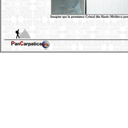
Imagine spa la pensiunea Cristal din Slanic-Moldova pent