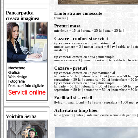
Pancarpatica
Limbi straine cunoscute
creaza imaginea
franceza |
Preturi masa
mic dejun = 15 lei | pranz = 25 lei | cina = 25 lei |
Cazare - confort si servicii
tip camera:
camera cu un pat matrimonial
numar camere = 3 | numar locuri = 6 | tv | cablu tv | baie
incalzire |
tip camera:
camera cu doua paturi simple
numar camere = 3 | numar locuri = 6 | tv | cablu tv | baie in 
Cazare - preturi
tip camera:
camera cu un pat matrimonial
ianuarie = 50 lei | februarie = 50 lei | martie = 50 lei | apr
septembrie = 50 lei | octombrie = 50 lei | noiembrie = 50 lei
tip camera:
camera cu doua paturi simple
ianuarie = 50 lei | februarie = 50 lei | martie = 50 lei | apr
septembrie = 50 lei | octombrie = 50 lei | noiembrie = 50 lei
Facilitati si servicii
living - numar locuri = 12 | curte - suprafata = 1500 mp | p
Activitati si timp liber
table | pescuit | cules plante medicinale si fructe de padure | 
Voichita Serba