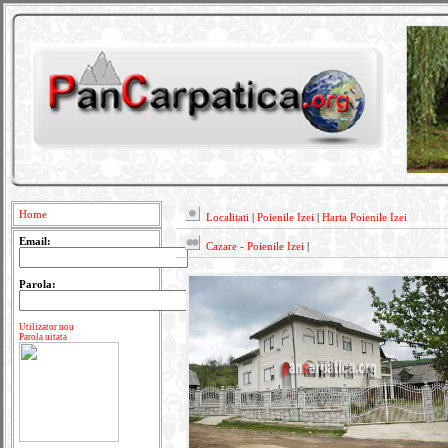
Home
Localitati
|
Poienile Izei
|
Harta Poienile Izei
Email:
Cazare - Poienile Izei
|
Parola:
Utilizator nou
Parola uitata