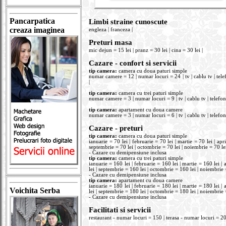
Pancarpatica
Limbi straine cunoscute
creaza imaginea
engleza | franceza |
Preturi masa
mic dejun = 15 lei | pranz = 30 lei | cina = 30 lei |
Cazare - confort si servicii
tip camera:
camera cu doua paturi simple
numar camere = 12 | numar locuri = 24 | tv | cablu tv | telefo
|
tip camera:
camera cu trei paturi simple
numar camere = 3 | numar locuri = 9 | tv | cablu tv | telefon |
tip camera:
apartament cu doua camere
numar camere = 3 | numar locuri = 6 | tv | cablu tv | telefon |
Cazare - preturi
tip camera:
camera cu doua paturi simple
ianuarie = 70 lei | februarie = 70 lei | martie = 70 lei | apri
septembrie = 70 lei | octombrie = 70 lei | noiembrie = 70 lei
- Cazare cu demipensiune inclusa
tip camera:
camera cu trei paturi simple
ianuarie = 160 lei | februarie = 160 lei | martie = 160 lei | a
lei | septembrie = 160 lei | octombrie = 160 lei | noiembrie 
- Cazare cu demipensiune inclusa
tip camera:
apartament cu doua camere
ianuarie = 180 lei | februarie = 180 lei | martie = 180 lei | a
Voichita Serba
lei | septembrie = 180 lei | octombrie = 180 lei | noiembrie 
- Cazare cu demipensiune inclusa
Facilitati si servicii
restaurant - numar locuri = 150 | terasa - numar locuri = 20 |