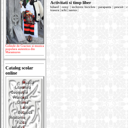
Activitati si timp liber
biliard | remy | inchirere biciclete | parapanta | pescuit 
trasura | schi | sanius |
Colinde de Craciun si muzica
populara autentica din
Maramures
Catalog scolar
online