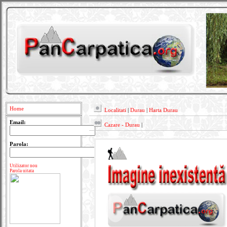
Home
Localitati
|
Durau
|
Harta Durau
Email:
Cazare - Durau
|
Parola:
Utilizator nou
Parola uitata