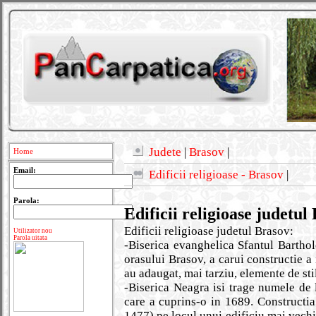
Judete
|
Brasov
|
Home
Email:
Edificii religioase - Brasov
|
Parola:
Edificii religioase judetul
Edificii religioase judetul Brasov:
Utilizator nou
Parola uitata
-Biserica evanghelica Sfantul Bartho
orasului Brasov, a carui constructie a
au adaugat, mai tarziu, elemente de stil
-Biserica Neagra isi trage numele de 
care a cuprins-o in 1689. Constructia 
1477) pe locul unui edificiu mai vechi