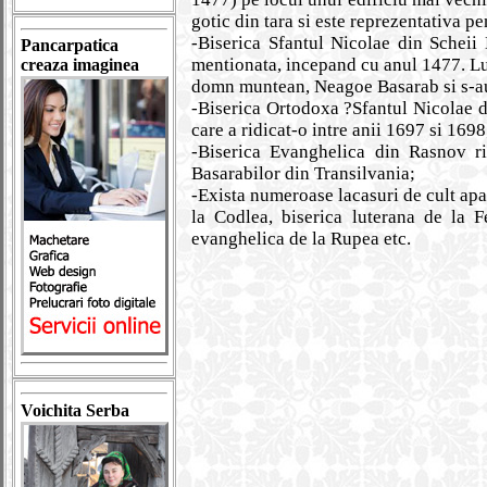
gotic din tara si este reprezentativa pe
-Biserica Sfantul Nicolae din Scheii 
Pancarpatica
mentionata, incepand cu anul 1477. Lucr
creaza imaginea
domn muntean, Neagoe Basarab si s-au 
-Biserica Ortodoxa ?Sfantul Nicolae d
care a ridicat-o intre anii 1697 si 1698
-Biserica Evanghelica din Rasnov ri
Basarabilor din Transilvania;
-Exista numeroase lacasuri de cult apa
la Codlea, biserica luterana de la F
evanghelica de la Rupea etc.
Voichita Serba