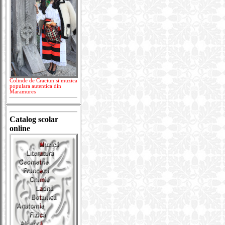
Colinde de Craciun si muzica
populara autentica din
Maramures
Catalog scolar
online