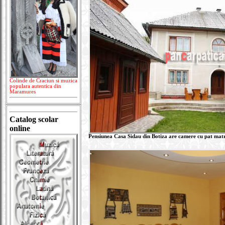
Colinde de Craciun si muzica
populara autentica din
Maramures
Catalog scolar
online
Pensiunea Casa Sidau din Botiza are camere cu pat matri