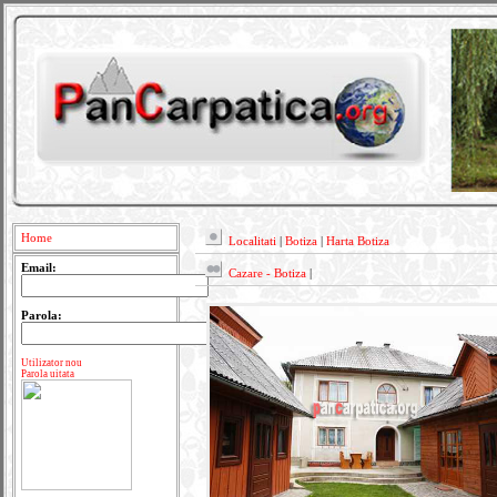
Home
Localitati
|
Botiza
|
Harta Botiza
Email:
Cazare - Botiza
|
Parola:
Utilizator nou
Parola uitata