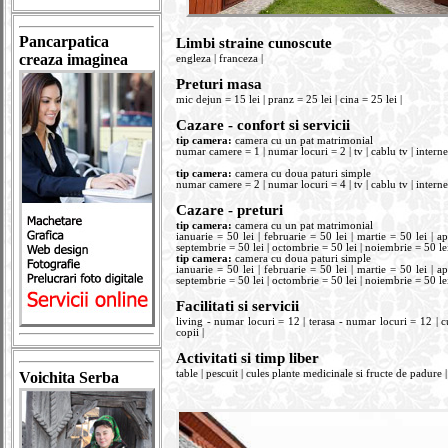
Pancarpatica
Limbi straine cunoscute
creaza imaginea
engleza | franceza |
Preturi masa
mic dejun = 15 lei | pranz = 25 lei | cina = 25 lei |
Cazare - confort si servicii
tip camera:
camera cu un pat matrimonial
numar camere = 1 | numar locuri = 2 | tv | cablu tv | internet 
tip camera:
camera cu doua paturi simple
numar camere = 2 | numar locuri = 4 | tv | cablu tv | internet 
Cazare - preturi
tip camera:
camera cu un pat matrimonial
ianuarie = 50 lei | februarie = 50 lei | martie = 50 lei | apr
septembrie = 50 lei | octombrie = 50 lei | noiembrie = 50 lei
tip camera:
camera cu doua paturi simple
ianuarie = 50 lei | februarie = 50 lei | martie = 50 lei | apr
septembrie = 50 lei | octombrie = 50 lei | noiembrie = 50 lei
Facilitati si servicii
living - numar locuri = 12 | terasa - numar locuri = 12 | 
copii |
Activitati si timp liber
table | pescuit | cules plante medicinale si fructe de padure | 
Voichita Serba