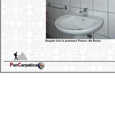
Imagine baie la pensiunea Poienar din Botiza