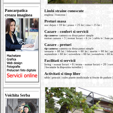
Pancarpatica
Limbi straine cunoscute
creaza imaginea
engleza | franceza |
Preturi masa
mic dejun = 10 lei | pranz = 25 lei | cina = 25 lei |
Cazare - confort si servicii
tip camera:
camera cu doua paturi simple
numar camere = 3 | numar locuri = 6 | tv | cablu tv | baie pe h
Cazare - preturi
tip camera:
camera cu doua paturi simple
ianuarie = 60 lei | februarie = 60 lei | martie = 60 lei | apr
septembrie = 60 lei | octombrie = 60 lei | noiembrie = 60 lei
Facilitati si servicii
living - numar locuri = 8 | terasa - numar locuri = 20 | cur
| bucatarie la dispozitia turistilor |
Activitati si timp liber
table | pescuit | cules plante medicinale si fructe de padure | 
Voichita Serba