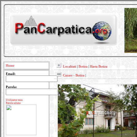
Home
Localitati
|
Botiza
|
Harta Botiza
Email:
Cazare - Botiza
|
Parola:
Utilizator nou
Parola uitata