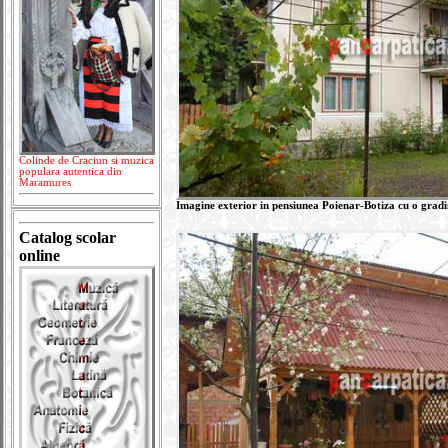
Colinde de Craciun si muzica
populara autentica din
Maramures
Imagine exterior in pensiunea Poienar-Botiza cu o grad
Catalog scolar
online