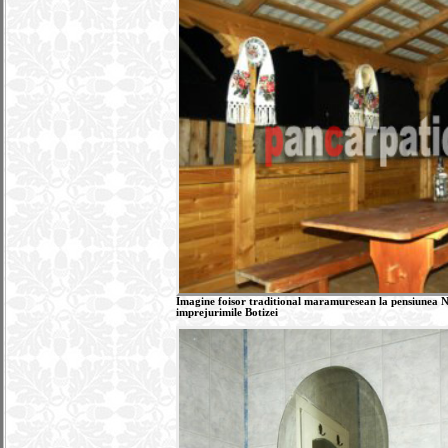
Imagine foisor traditional maramuresean la pensiunea Narc
imprejurimile Botizei