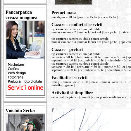
Pancarpatica
Preturi masa
creaza imaginea
mic dejun = 10 lei | pranz = 15 lei | cina = 15 lei |
Cazare - confort si servicii
tip camera:
camera cu un pat dublu
numar camere = 2 | numar locuri = 4 | baie pe hol | baie cu ca
tip camera:
camera cu doua paturi simple
numar camere = 3 | numar locuri = 6 | baie pe hol | apa calda
Cazare - preturi
tip camera:
camera cu un pat dublu
ianuarie = 50 lei | februarie = 50 lei | martie = 50 lei | apr
septembrie = 50 lei | octombrie = 50 lei | noiembrie = 50 lei
tip camera:
camera cu doua paturi simple
ianuarie = 50 lei | februarie = 50 lei | martie = 50 lei | apr
septembrie = 50 lei | octombrie = 50 lei | noiembrie = 50 lei
Facilitati si servicii
living - numar locuri = 10 | terasa - numar locuri = 10 | c
turistilor | gratar |
Activitati si timp liber
table | sah | alpinism | pescuit | cules plante medicinale si fr
Voichita Serba