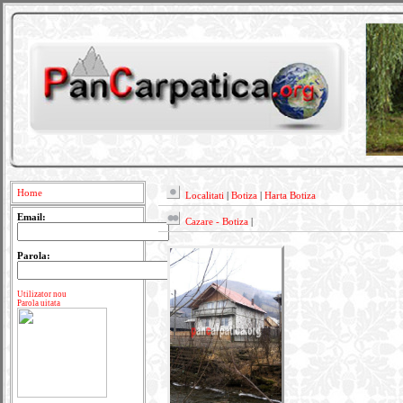
Home
Localitati
|
Botiza
|
Harta Botiza
Email:
Cazare - Botiza
|
Parola:
Utilizator nou
Parola uitata