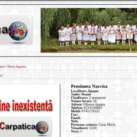
pia
|
Harta Agapia
a
|
Pensiunea Narcisa
Localitate: Agapia
Judet: Neamt
Clasificare:
2 margarete
Numar locuri:
28
Adresa:
Filioara Agapia
Telefon:
0233244683
Mobil:
0741178322
Fax:
Email:
Web:
Persoana contact:
Carja Maria
Vizualizari:
1220
Nota:
0