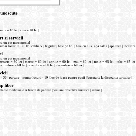
cunoscute
anz = 18 lei | cina = 18 lei |
t si servicii
u un pat matrimonial
ar locuri = 10 | tv | cablu tv | frigider | baie pe hol | baie cu dus | apa calda | apa rece | incalzire 
ri
u un pat matrimonial
bruarie = 60 lei | martie = 60 lei | aprilie = 60 lei | mai = 60 lei | iunie = 65 lei | iulie = 65 lei
octombrie = 60 lei | noiembrie = 60 lei | decembrie = 60 lei |
vicii
= 30 | parcare - numar locuri = 10 | loc de joaca pentru copii | bucatarie la dispozitia turistilor |
mp liber
 plante medicinale si fructe de padure | vizitare obiective turistice | sanius |