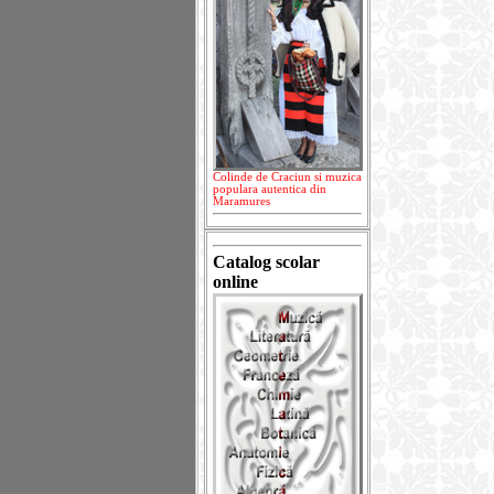
Colinde de Craciun si muzica
populara autentica din
Maramures
Catalog scolar
online