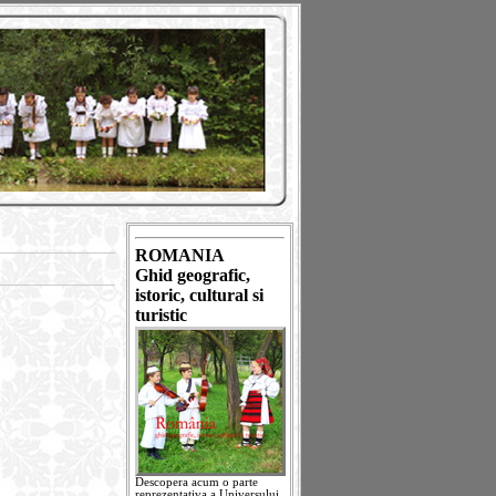
ROMANIA
Ghid geografic,
istoric, cultural si
turistic
Descopera acum o parte
reprezentativa a Universului