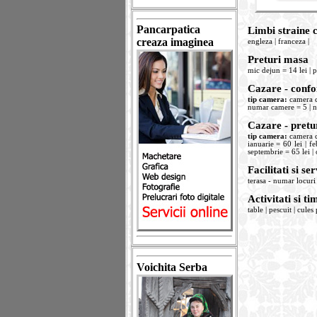
Pancarpatica
Limbi straine 
creaza imaginea
engleza | franceza |
Preturi masa
mic dejun = 14 lei | pr
Cazare - confor
tip camera:
camera c
numar camere = 5 | num
Cazare - pretu
tip camera:
camera c
ianuarie = 60 lei | fe
septembrie = 65 lei | 
Facilitati si ser
terasa - numar locuri 
Activitati si ti
table | pescuit | cules
Voichita Serba