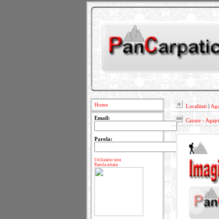
Home
Localitati
|
Aga
Email:
Cazare - Agapi
Parola:
Utilizator nou
Parola uitata