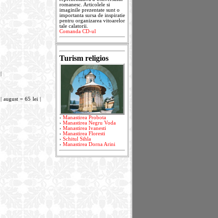
romanesc. Articolele si
imaginile prezentate sunt o
importanta sursa de inspiratie
pentru organizarea vitoarelor
tale calatorii.
Comanda CD-ul
Turism religios
|
 | august = 65 lei |
›
Manastirea Probota
›
Manastirea Negru Voda
›
Manastirea Ivanesti
›
Manastirea Floresti
›
Schitul Sihla
›
Manastirea Dorna Arini