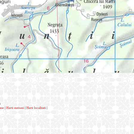
a
ase
|
Harti statiuni
|
Harti localitati
|