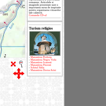
romanesc. Articolele si
imaginile prezentate sunt o
importanta sursa de inspiratie
pentru organizarea vitoarelor
tale calatorii.
Comanda CD-ul
Turism religios
›
Manastirea Probota
›
Manastirea Negru Voda
›
Manastirea Ivanesti
›
Manastirea Floresti
›
Schitul Sihla
›
Manastirea Dorna Arini