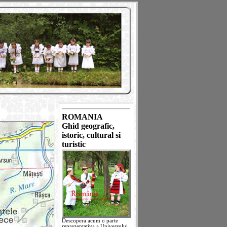
ROMANIA
Ghid geografic,
istoric, cultural si
turistic
Descopera acum o parte
reprezentativa a Universului