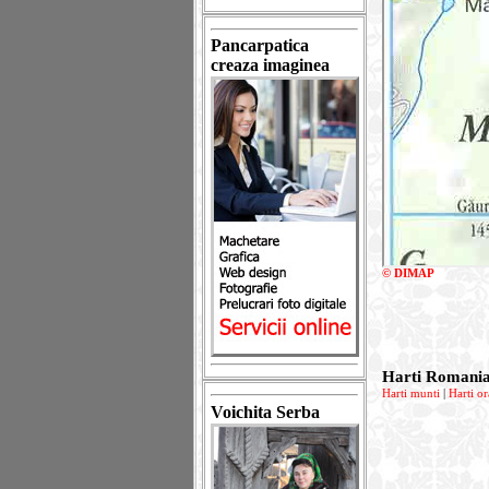
Pancarpatica
creaza imaginea
© DIMAP
Harti Romani
Harti munti
|
Harti or
Voichita Serba