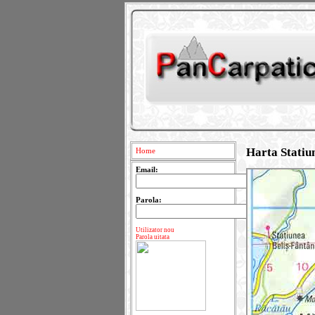
Harta Statiu
Home
Email:
Parola:
Utilizator nou
Parola uitata