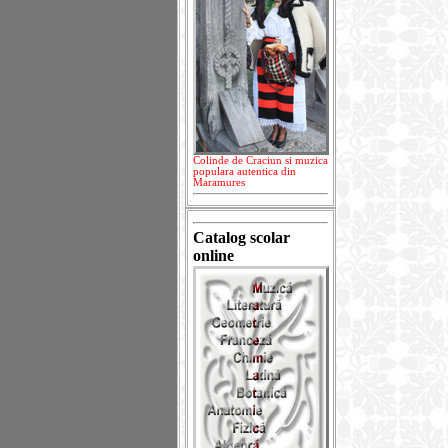
Colinde de Craciun si muzica
populara autentica din
Maramures
Catalog scolar
online