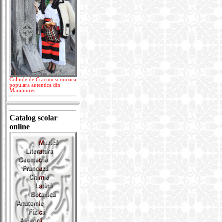
Colinde de Craciun si muzica
populara autentica din
Maramures
Catalog scolar
online