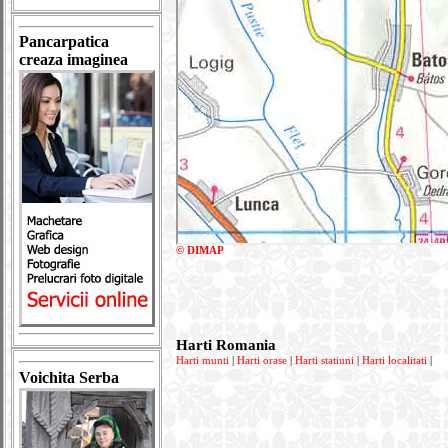
Pancarpatica
creaza imaginea
© DIMAP
Harti Romania
Harti munti
|
Harti orase
|
Harti statiuni
|
Harti localitati
|
Voichita Serba