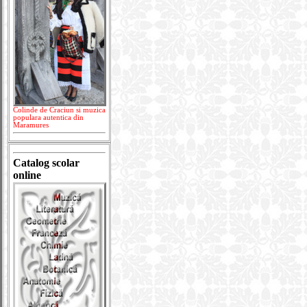
Colinde de Craciun si muzica
populara autentica din
Maramures
Catalog scolar
online