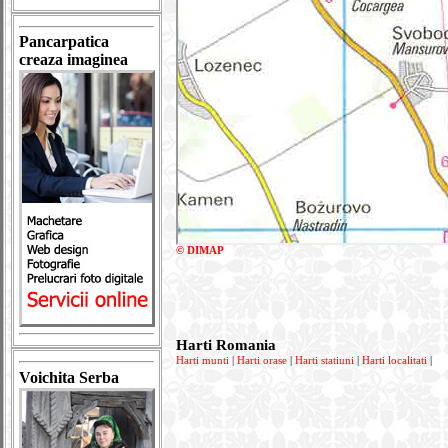
Pancarpatica
creaza imaginea
© DIMAP
Harti Romania
Harti munti
|
Harti orase
|
Harti statiuni
|
Harti localitati
|
Voichita Serba