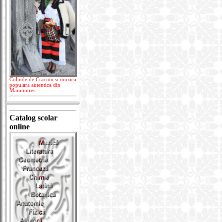
Colinde de Craciun si muzica
populara autentica din
Maramures
Catalog scolar
online