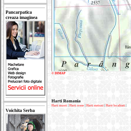
Pancarpatica
creaza imaginea
© DIMAP
Harti Romania
Harti munti
|
Harti orase
|
Harti statiuni
|
Harti localitati
|
Voichita Serba