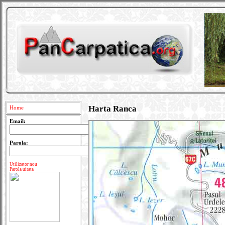
Harta Ranca
Home
Email:
Parola:
Utilizator nou
Parola uitata