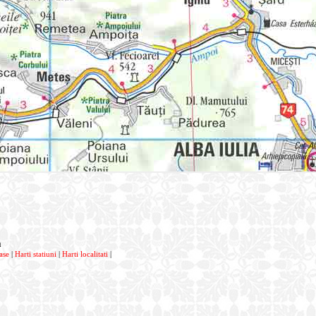
a
ase
|
Harti statiuni
|
Harti localitati
|