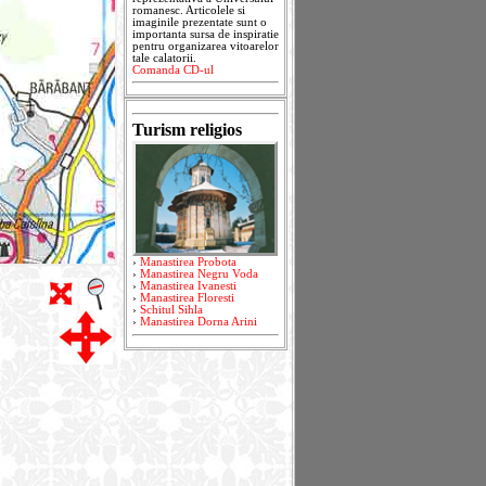
romanesc. Articolele si
imaginile prezentate sunt o
importanta sursa de inspiratie
pentru organizarea vitoarelor
tale calatorii.
Comanda CD-ul
Turism religios
›
Manastirea Probota
›
Manastirea Negru Voda
›
Manastirea Ivanesti
›
Manastirea Floresti
›
Schitul Sihla
›
Manastirea Dorna Arini