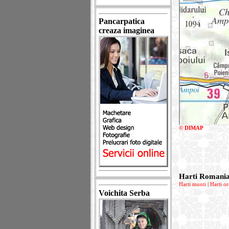
Pancarpatica
creaza imaginea
© DIMAP
Harti Romani
Harti munti
|
Harti or
Voichita Serba