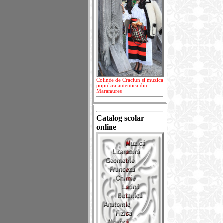
Colinde de Craciun si muzica
populara autentica din
Maramures
Catalog scolar
online