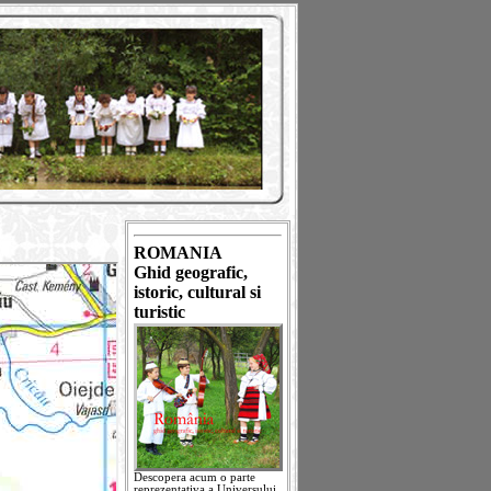
ROMANIA
Ghid geografic,
istoric, cultural si
turistic
Descopera acum o parte
reprezentativa a Universului