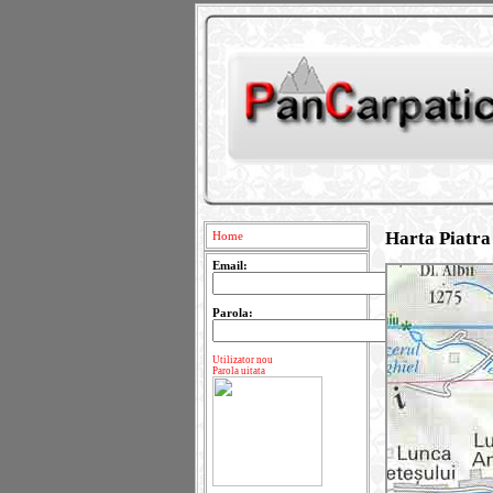
Harta Piatra
Home
Email:
Parola:
Utilizator nou
Parola uitata