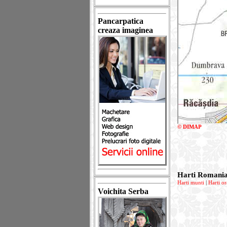
Pancarpatica
creaza imaginea
© DIMAP
Harti Romani
Harti munti
|
Harti or
Voichita Serba