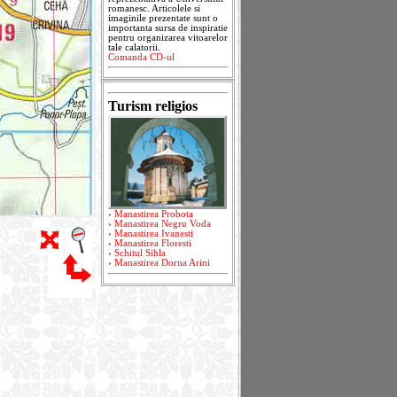
romanesc. Articolele si
imaginile prezentate sunt o
importanta sursa de inspiratie
pentru organizarea vitoarelor
tale calatorii.
Comanda CD-ul
Turism religios
›
Manastirea Probota
›
Manastirea Negru Voda
›
Manastirea Ivanesti
›
Manastirea Floresti
›
Schitul Sihla
›
Manastirea Dorna Arini