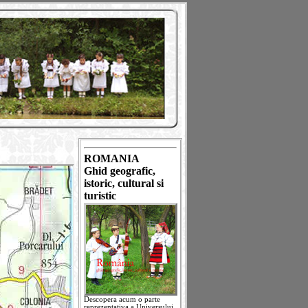
ROMANIA
Ghid geografic,
istoric, cultural si
turistic
Descopera acum o parte
reprezentativa a Universului