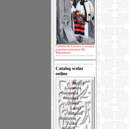
Colinde de Craciun si muzica
populara autentica din
Maramures
Catalog scolar
online