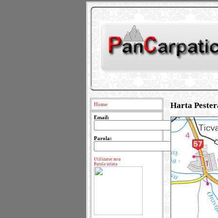
Harta Pester
Home
Email:
Parola:
Utilizator nou
Parola uitata