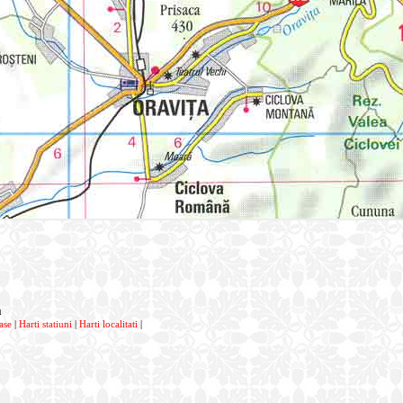
a
ase
|
Harti statiuni
|
Harti localitati
|