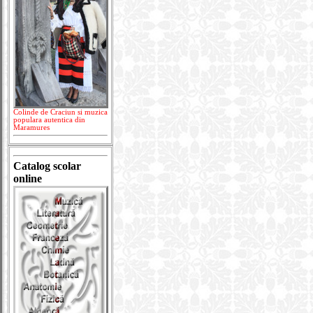
Colinde de Craciun si muzica
populara autentica din
Maramures
Catalog scolar
online