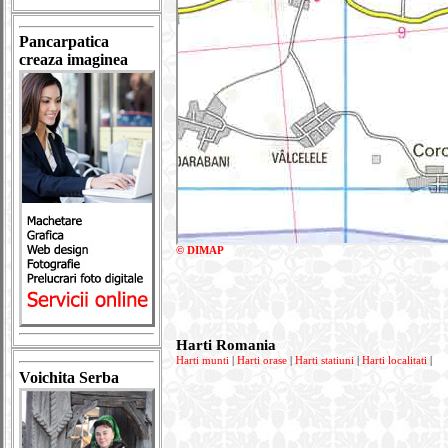
Pancarpatica
creaza imaginea
© DIMAP
Harti Romania
Harti munti
|
Harti orase
|
Harti statiuni
|
Harti localitati
|
Voichita Serba