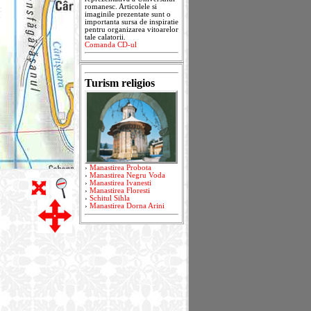
romanesc. Articolele si
imaginile prezentate sunt o
importanta sursa de inspiratie
pentru organizarea vitoarelor
tale calatorii.
Comanda CD-ul
Turism religios
›
Manastirea Probota
›
Manastirea Negru Voda
›
Manastirea Ivanesti
›
Manastirea Floresti
›
Schitul Sihla
›
Manastirea Dorna Arini