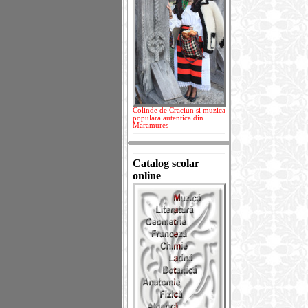
Colinde de Craciun si muzica
populara autentica din
Maramures
Catalog scolar
online