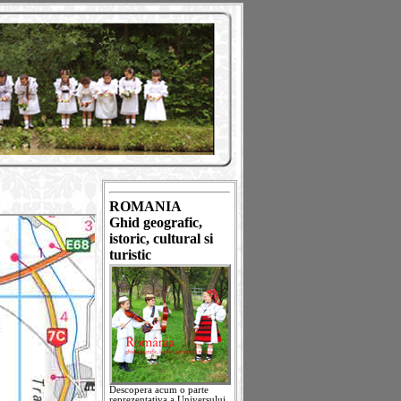
ROMANIA
Ghid geografic,
istoric, cultural si
turistic
Descopera acum o parte
reprezentativa a Universului