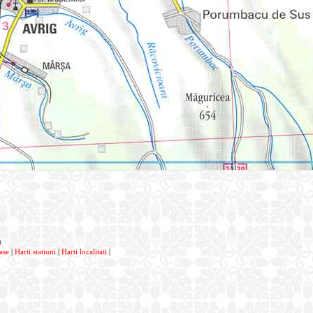
a
ase
|
Harti statiuni
|
Harti localitati
|