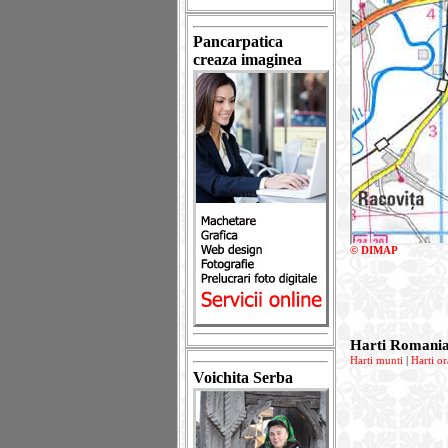
Pancarpatica
creaza imaginea
© DIMAP
Harti Romani
Harti munti
|
Harti or
Voichita Serba