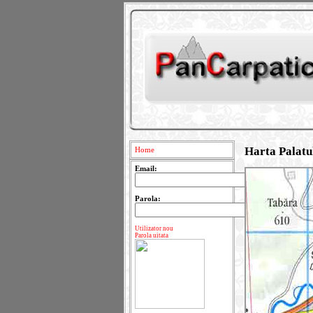
Harta Palatu
Home
Email:
Parola:
Utilizator nou
Parola uitata