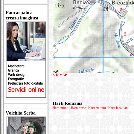
Pancarpatica
creaza imaginea
© DIMAP
Harti Romania
Harti munti
|
Harti orase
|
Harti statiuni
|
Harti localitati
|
Voichita Serba