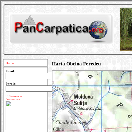
Harta Obcina Feredeu
Home
Email:
Parola:
Utilizator nou
Parola uitata