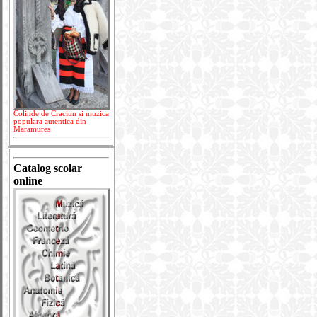
Colinde de Craciun si muzica
populara autentica din
Maramures
Catalog scolar
online